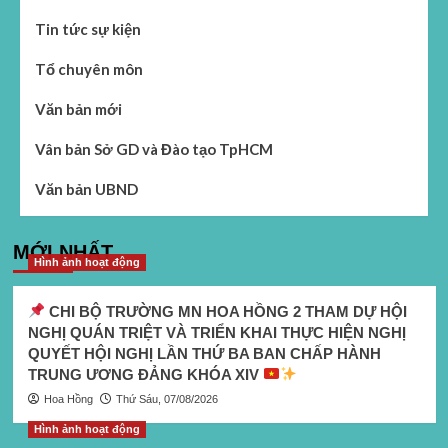
Tin tức sự kiện
Tổ chuyên môn
Văn bản mới
Vân bản Sở GD và Đào tạo TpHCM
Văn bản UBND
MỚI NHẤT
Hình ảnh hoạt động
CHI BỘ TRƯỜNG MN HOA HỒNG 2 THAM DỰ HỘI
NGHỊ QUÁN TRIỆT VÀ TRIỂN KHAI THỰC HIỆN NGHỊ
QUYẾT HỘI NGHỊ LẦN THỨ BA BAN CHẤP HÀNH
TRUNG ƯƠNG ĐẢNG KHÓA XIV
Hoa Hồng
Thứ Sáu, 07/08/2026
Hình ảnh hoạt động