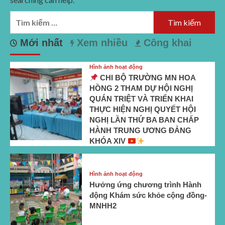
Tìm
kiếm
cho:
Mới nhất
Xem nhiều
Công khai
Hình ảnh hoạt động
CHI BỘ TRƯỜNG MN HOA
HỒNG 2 THAM DỰ HỘI NGHỊ
QUÁN TRIỆT VÀ TRIỂN KHAI
THỰC HIỆN NGHỊ QUYẾT HỘI
NGHỊ LẦN THỨ BA BAN CHẤP
HÀNH TRUNG ƯƠNG ĐẢNG
KHÓA XIV
Hình ảnh hoạt động
Hưởng ứng chương trình Hành
động Khám sức khỏe cộng đồng-
MNHH2