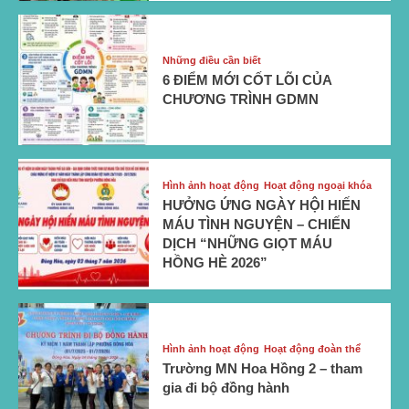
Những điều cần biết
6 ĐIỂM MỚI CỐT LÕI CỦA
CHƯƠNG TRÌNH GDMN
Hình ảnh hoạt động
Hoạt động ngoại khóa
HƯỞNG ỨNG NGÀY HỘI HIẾN
MÁU TÌNH NGUYỆN – CHIẾN
DỊCH “NHỮNG GIỌT MÁU
HỒNG HÈ 2026”
Hình ảnh hoạt động
Hoạt động đoàn thể
Trường MN Hoa Hồng 2 – tham
gia đi bộ đồng hành