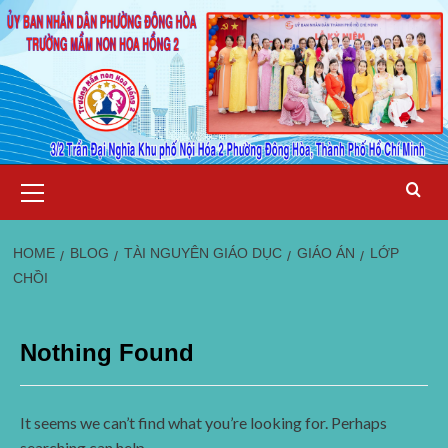
Skip
Primary
Menu
to
content
HOME
BLOG
TÀI NGUYÊN GIÁO DỤC
GIÁO ÁN
LỚP
CHỒI
Nothing Found
It seems we can’t find what you’re looking for. Perhaps
searching can help.