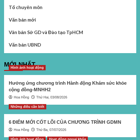
Tổ chuyên môn
Văn bản mới
Vân bản Sở GD và Đào tạo TpHCM
Văn bản UBND
MỚI NHẤT
Hình ảnh hoạt động
Hưởng ứng chương trình Hành động Khám sức khỏe
cộng đồng-MNHH2
Hoa Hồng
Thứ Hai, 03/08/2026
Những điều cần biết
6 ĐIỂM MỚI CỐT LÕI CỦA CHƯƠNG TRÌNH GDMN
Hoa Hồng
Thứ Ba, 07/07/2026
Hình ảnh hoạt động
Hoạt động ngoại khóa