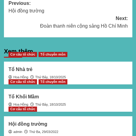
Post
Previous:
Hội đồng trường
navigation
Next:
Đoàn thanh niên cộng sảng Hồ Chí Minh
Xem thêm
Cơ cấu tổ chức
Tổ chuyên môn
Tổ Nhà trẻ
Hoa Hồng
Thứ Bảy, 18/10/2025
Cơ cấu tổ chức
Tổ chuyên môn
Tổ Khối Mầm
Hoa Hồng
Thứ Bảy, 18/10/2025
Cơ cấu tổ chức
Hội đồng trường
admin
Thứ Ba, 29/03/2022