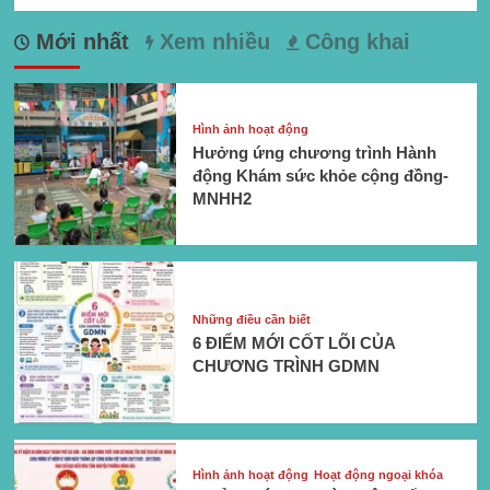
Mới nhất
Xem nhiều
Công khai
Hình ảnh hoạt động
Hưởng ứng chương trình Hành
động Khám sức khỏe cộng đồng-
MNHH2
Những điều cần biết
6 ĐIỂM MỚI CỐT LÕI CỦA
CHƯƠNG TRÌNH GDMN
Hình ảnh hoạt động
Hoạt động ngoại khóa