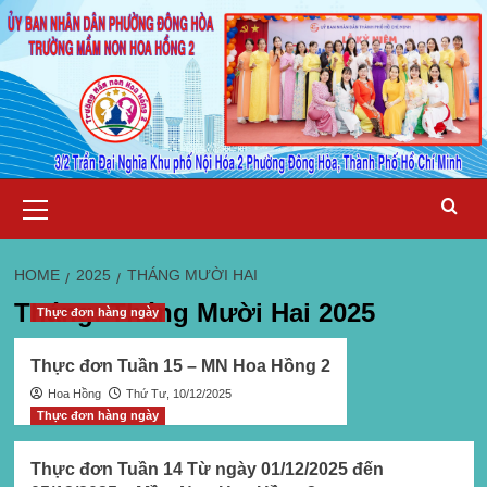
Skip
Primary
Menu
to
content
HOME
2025
THÁNG MƯỜI HAI
Tháng:
Tháng Mười Hai 2025
Thực đơn hàng ngày
Thực đơn Tuần 15 – MN Hoa Hồng 2
Hoa Hồng
Thứ Tư, 10/12/2025
Thực đơn hàng ngày
Thực đơn Tuần 14 Từ ngày 01/12/2025 đến