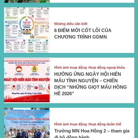
Những điều cần biết
6 ĐIỂM MỚI CỐT LÕI CỦA
CHƯƠNG TRÌNH GDMN
Hình ảnh hoạt động
Hoạt động ngoại khóa
HƯỞNG ỨNG NGÀY HỘI HIẾN
MÁU TÌNH NGUYỆN – CHIẾN
DỊCH “NHỮNG GIỌT MÁU HỒNG
HÈ 2026”
Hình ảnh hoạt động
Hoạt động đoàn thể
Trường MN Hoa Hồng 2 – tham gia
đi bộ đồng hành