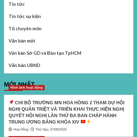
Tin tức
Tin tức sự kiện
Tổ chuyên môn
Văn bản mới
Vân bản Sở GD và Đào tạo TpHCM
Văn bản UBND
MỚI NHẤT
Hình ảnh hoạt động
CHI BỘ TRƯỜNG MN HOA HỒNG 2 THAM DỰ HỘI
NGHỊ QUÁN TRIỆT VÀ TRIỂN KHAI THỰC HIỆN NGHỊ
QUYẾT HỘI NGHỊ LẦN THỨ BA BAN CHẤP HÀNH
TRUNG ƯƠNG ĐẢNG KHÓA XIV
Hoa Hồng
Thứ Sáu, 07/08/2026