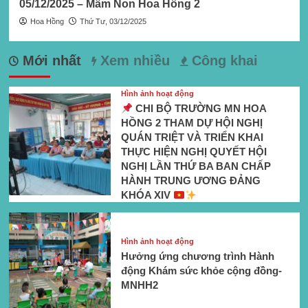
05/12/2025 – Mầm Non Hoa Hồng 2
Hoa Hồng
Thứ Tư, 03/12/2025
Mới nhất
Xem nhiều
Công khai
Hình ảnh hoạt động
CHI BỘ TRƯỜNG MN HOA
HỒNG 2 THAM DỰ HỘI NGHỊ
QUÁN TRIỆT VÀ TRIỂN KHAI
THỰC HIỆN NGHỊ QUYẾT HỘI
NGHỊ LẦN THỨ BA BAN CHẤP
HÀNH TRUNG ƯƠNG ĐẢNG
KHÓA XIV
Hình ảnh hoạt động
Hưởng ứng chương trình Hành
động Khám sức khỏe cộng đồng-
MNHH2