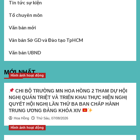
Tin tức sự kiện
Tổ chuyên môn
Văn bản mới
Vân bản Sở GD và Đào tạo TpHCM
Văn bản UBND
MỚI NHẤT
Hình ảnh hoạt động
CHI BỘ TRƯỜNG MN HOA HỒNG 2 THAM DỰ HỘI
NGHỊ QUÁN TRIỆT VÀ TRIỂN KHAI THỰC HIỆN NGHỊ
QUYẾT HỘI NGHỊ LẦN THỨ BA BAN CHẤP HÀNH
TRUNG ƯƠNG ĐẢNG KHÓA XIV
Hoa Hồng
Thứ Sáu, 07/08/2026
Hình ảnh hoạt động