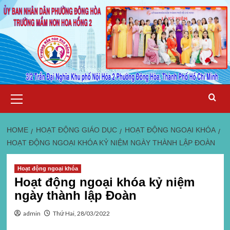
Skip
Primary
Menu
to
content
HOME
HOẠT ĐỘNG GIÁO DỤC
HOẠT ĐỘNG NGOẠI KHÓA
HOẠT ĐỘNG NGOẠI KHÓA KỶ NIỆM NGÀY THÀNH LẬP ĐOÀN
Hoạt động ngoại khóa
Hoạt động ngoại khóa kỷ niệm
ngày thành lập Đoàn
admin
Thứ Hai, 28/03/2022