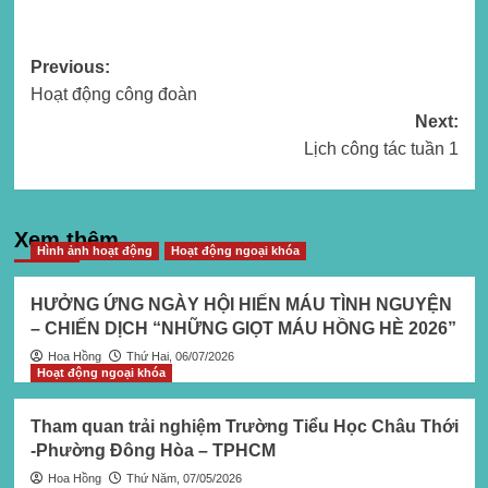
Post
Previous:
Hoạt động công đoàn
navigation
Next:
Lịch công tác tuần 1
Xem thêm
Hình ảnh hoạt động
Hoạt động ngoại khóa
HƯỞNG ỨNG NGÀY HỘI HIẾN MÁU TÌNH NGUYỆN
– CHIẾN DỊCH “NHỮNG GIỌT MÁU HỒNG HÈ 2026”
Hoa Hồng
Thứ Hai, 06/07/2026
Hoạt động ngoại khóa
Tham quan trải nghiệm Trường Tiểu Học Châu Thới
-Phường Đông Hòa – TPHCM
Hoa Hồng
Thứ Năm, 07/05/2026