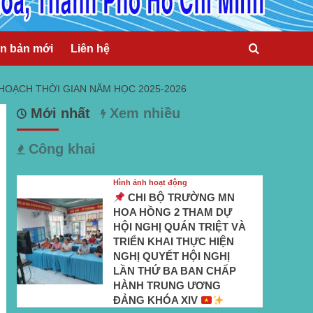
n bản mới
Liên hệ
HOẠCH THỜI GIAN NĂM HỌC 2025-2026
Mới nhất
Xem nhiều
Công khai
Hình ảnh hoạt động
CHI BỘ TRƯỜNG MN
HOA HỒNG 2 THAM DỰ
HỘI NGHỊ QUÁN TRIỆT VÀ
TRIỂN KHAI THỰC HIỆN
NGHỊ QUYẾT HỘI NGHỊ
LẦN THỨ BA BAN CHẤP
HÀNH TRUNG ƯƠNG
ĐẢNG KHÓA XIV