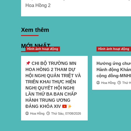
navigation
Hoa Hồng 2
Xem thêm
MỚI NHẤT
Hình ảnh hoạt động
Hình ảnh hoạt động
CHI BỘ TRƯỜNG MN
Hưởng ứng chươ
HOA HỒNG 2 THAM DỰ
Hành động Khám
HỘI NGHỊ QUÁN TRIỆT VÀ
cộng đồng-MNH
TRIỂN KHAI THỰC HIỆN
Hoa Hồng
Thứ H
NGHỊ QUYẾT HỘI NGHỊ
LẦN THỨ BA BAN CHẤP
HÀNH TRUNG ƯƠNG
ĐẢNG KHÓA XIV
Hoa Hồng
Thứ Sáu, 07/08/2026