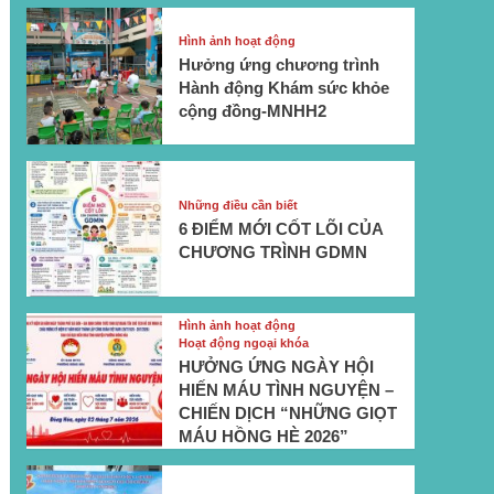
Hình ảnh hoạt động
Hưởng ứng chương trình
Hành động Khám sức khỏe
cộng đồng-MNHH2
Những điều cần biết
6 ĐIỂM MỚI CỐT LÕI CỦA
CHƯƠNG TRÌNH GDMN
Hình ảnh hoạt động
Hoạt động ngoại khóa
HƯỞNG ỨNG NGÀY HỘI
HIẾN MÁU TÌNH NGUYỆN –
CHIẾN DỊCH “NHỮNG GIỌT
MÁU HỒNG HÈ 2026”