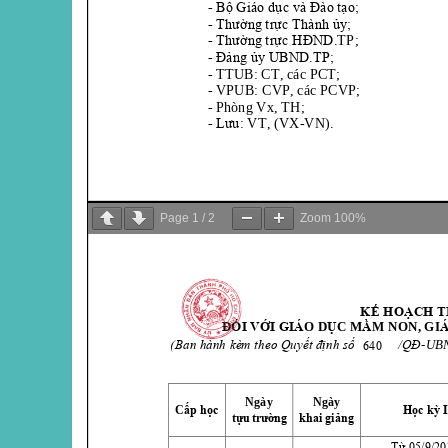
Page
1
/
2
Zoom
100%