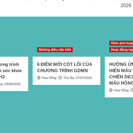
2026
Hình ảnh hoạ
Những điều cần biết
Hoạt động ng
ng trình
6 ĐIỂM MỚI CỐT LÕI CỦA
HƯỞNG ỨN
 sức khỏe
CHƯƠNG TRÌNH GDMN
HIẾN MÁU 
H2
CHIẾN DỊ
Hoa Hồng
Thứ Ba, 07/07/2026
MÁU HỒNG
ai, 03/08/2026
Hoa Hồng