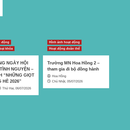
t động
Hình ảnh hoạt động
oại khóa
Hoạt động đoàn thể
G NGÀY HỘI
Trường MN Hoa Hồng 2 –
TÌNH NGUYỆN –
tham gia đi bộ đồng hành
CH “NHỮNG GIỌT
Hoa Hồng
 HÈ 2026”
Chủ Nhật, 05/07/2026
Thứ Hai, 06/07/2026