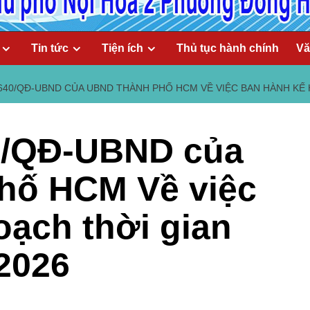
Tin tức
Tiện ích
Thủ tục hành chính
Vă
640/QĐ-UBND CỦA UBND THÀNH PHỐ HCM VỀ VIỆC BAN HÀNH KẾ 
0/QĐ-UBND của
hố HCM Về việc
ạch thời gian
2026