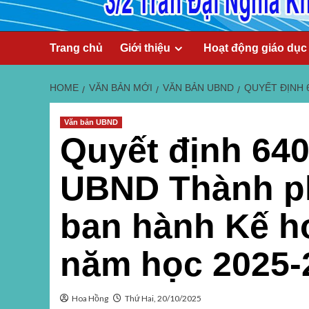
Skip
Trang chủ
Giới thiệu
Hoạt động giáo dục
to
content
HOME
VĂN BẢN MỚI
VĂN BẢN UBND
QUYẾT ĐỊNH 
Văn bản UBND
Quyết định 64
UBND Thành p
ban hành Kế ho
năm học 2025-
Hoa Hồng
Thứ Hai, 20/10/2025