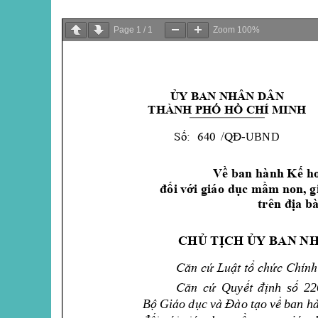
Page
1
/
1
Zoom
100%